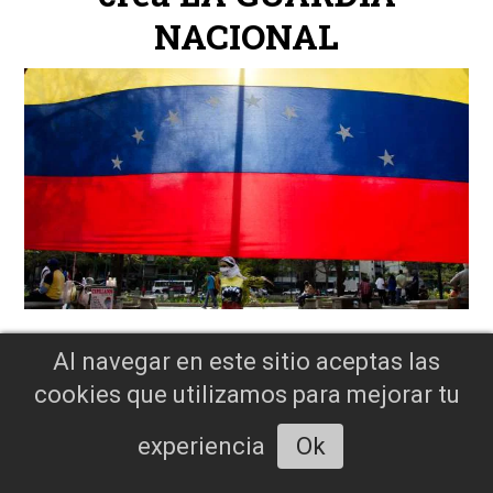
NACIONAL
Al navegar en este sitio aceptas las
cookies que utilizamos para mejorar tu
Por: Un refugio para
experiencia
Ok
carneros homosexuales: