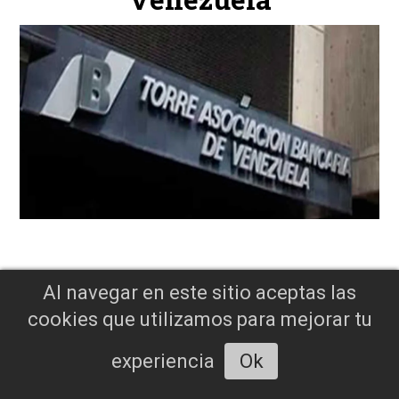
Al navegar en este sitio aceptas las
7 de agosto de 1819: Se
cookies que utilizamos para mejorar tu
produce la Batalla de
experiencia
Ok
Boyaca